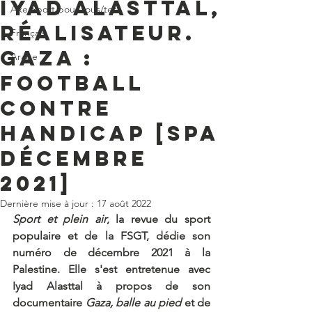
Iyad Alasttal,
Axe Sport pour tous/tes
réalisateur.
Français
Gaza :
Arabe
football
contre
handicap [SPA
décembre
2021]
Dernière mise à jour :
17 août 2022
Sport et plein air
, la revue du sport 
populaire et de la FSGT, dédie son 
numéro de décembre 2021 à la 
Palestine. Elle s'est entretenue avec 
Iyad Alasttal à propos de son 
documentaire 
Gaza, balle au pied
 et de 