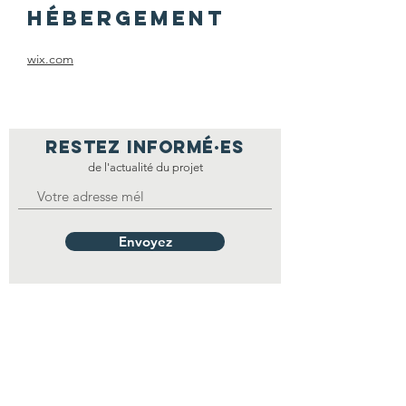
hébergement
wix.com
restez informé·E
S
de l'actualité du projet
Envoyez
nous Contacter
إتصل بنا
FSGT - 14 rue Scandicci
93508 Pantin Cedex
Nous envoyer un message ici