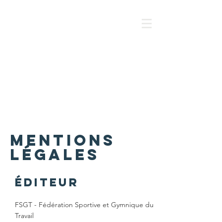
FSGT-Palestine
فلسطين
Coop.
Le projet
Actualité
décentralisée
L'axe EPS
Sport pour
Agenda
tous/tes
الرياضة
التعاون
الرياضة
المشروع
للجميع
اللامركزي
المدرسية
MENTIONS
LÉGALES
ÉDITEUR
FSGT - Fédération Sportive et Gymnique du
Travail