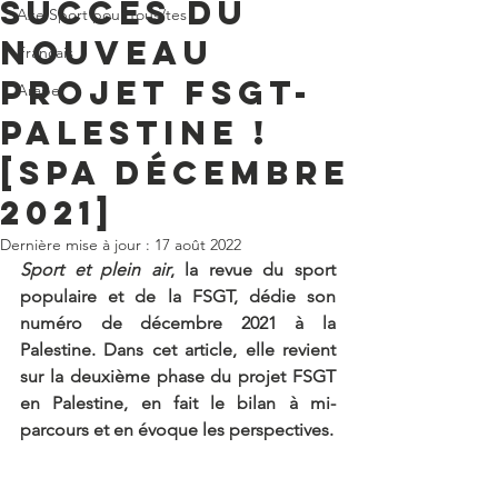
Succès du
Axe Sport pour tous/tes
nouveau
Français
projet FSGT-
Arabe
Palestine !
[SPA décembre
2021]
Dernière mise à jour :
17 août 2022
Sport et plein air
, la revue du sport 
populaire et de la FSGT, dédie son 
numéro de décembre 2021 à la 
Palestine. Dans cet article, elle revient 
sur la deuxième phase du projet FSGT 
en Palestine, en fait le bilan à mi-
parcours et en évoque les perspectives.