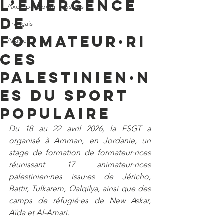
l’émergence
Axe Sport pour tous/tes
de
Français
formateur·ri
Arabe
ces
palestinien·n
es du sport
populaire
Du 18 au 22 avril 2026, la FSGT a 
organisé à Amman, en Jordanie, un 
stage de formation de formateur·rices 
réunissant 17 animateur·rices 
palestinien·nes issu·es de Jéricho, 
Battir, Tulkarem, Qalqilya, ainsi que des 
camps de réfugié·es de New Askar, 
Aïda et Al-Amari.