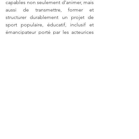
capables non seulement d’animer, mais 
aussi de transmettre, former et 
structurer durablement un projet de 
sport populaire, éducatif, inclusif et 
émancipateur porté par les acteurices 
locaux eux-mêmes.
Axe Coop. décentralisée
Axe Sport pour tous/tes
Français
Voir tout
Posts récents