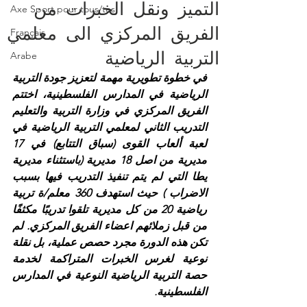
التميز ونقل الخبرات من
Axe Sport pour tous/tes
الفريق المركزي الى معلمي
Français
التربية الرياضية
Arabe
في خطوة تطويرية مهمة لتعزيز جودة التربية 
الرياضية في المدارس الفلسطينية، اختتم 
الفريق المركزي في وزارة التربية والتعليم 
التدريب الثاني لمعلمي التربية الرياضية في 
لعبة ألعاب القوى (سباق التتابع) في 17 
مديرية من اصل 18 مديرية (باستثناء مديرية 
يطا التي لم يتم تنفيذ التدريب فيها بسبب 
الاضراب ) حيث استهدف 360 معلم/ة تربية 
رياضية 20 من كل مديرية تلقوا تدريبًا مكثفًا 
من قبل زملائهم اعضاء الفريق المركزي. لم 
تكن هذه الدورة مجرد حصص عملية، بل نقلة 
نوعية لغرس الخبرات المتراكمة لخدمة 
حصة التربية الرياضية النوعية في المدارس 
الفلسطينية
.