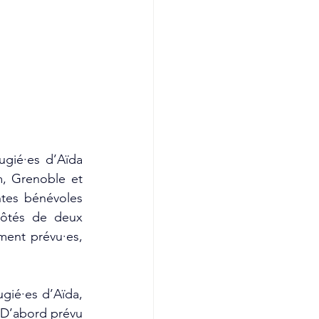
gié·es d’Aïda 
, Grenoble et 
tes bénévoles 
ôtés de deux 
ment prévu·es, 
ié·es d’Aïda, 
 D’abord prévu 