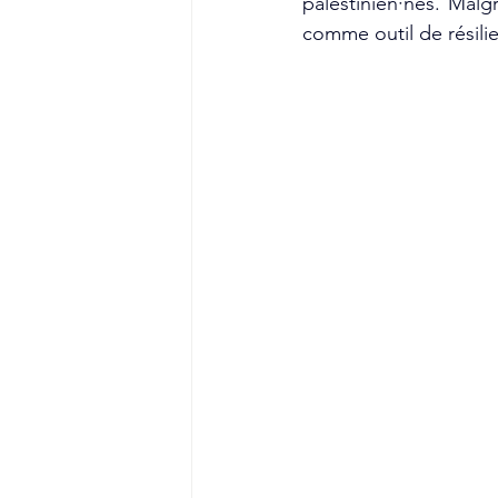
palestinien·nes. Malgr
comme outil de résili