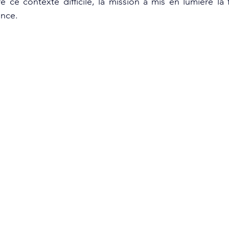
é ce contexte difficile, la mission a mis en lumière la 
ence.