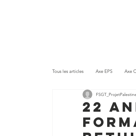
FSGT-Palestine
فلسطين
Le projet
المشروع
Tous les articles
Axe EPS
Axe C
FSGT_ProjetPalestin
22 an
forma