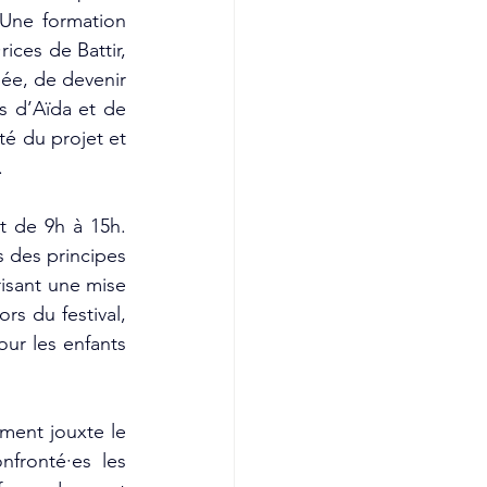
Une formation 
ces de Battir, 
ée, de devenir 
s d’Aïda et de 
é du projet et 
.
t de 9h à 15h. 
 des principes 
isant une mise 
rs du festival, 
ur les enfants 
ment jouxte le 
fronté·es les 