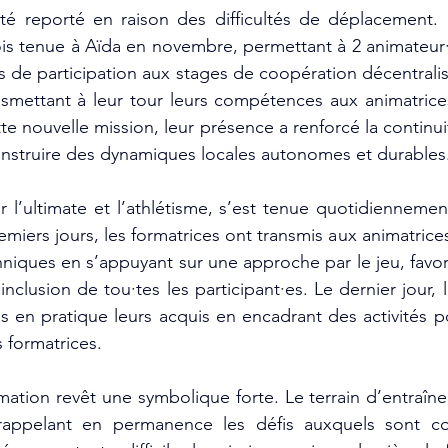
été reporté en raison des difficultés de déplacement. 
ois tenue à Aïda en novembre, permettant à 2 animateur·ri
s de participation aux stages de coopération décentralis
nsmettant à leur tour leurs compétences aux animatrice
e nouvelle mission, leur présence a renforcé la continuit
 construire des dynamiques locales autonomes et durables
r l’ultimate et l’athlétisme, s’est tenue quotidiennemen
miers jours, les formatrices ont transmis aux animatrices
iques en s’appuyant sur une approche par le jeu, favor
’inclusion de tou·tes les participant·es. Le dernier jour, lo
s en pratique leurs acquis en encadrant des activités po
 formatrices.
mation revêt une symbolique forte. Le terrain d’entraîne
rappelant en permanence les défis auxquels sont con