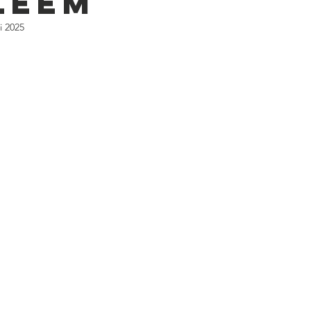
léem
i 2025