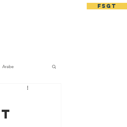
FSGT
lité
Agenda
أجندة
مست
Arabe
et