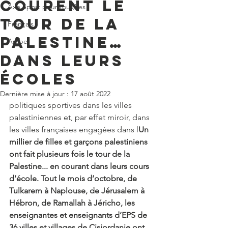
courent le
Axe Sport pour tous/tes
tour de la
Français
Palestine…
Arabe
dans leurs
écoles
Dernière mise à jour :
17 août 2022
politiques sportives dans les villes 
palestiniennes et, par effet miroir, dans 
les villes françaises engagées dans l
Un 
millier de filles et garçons palestiniens 
ont fait plusieurs fois le tour de la 
Palestine... en courant dans leurs cours 
d’école. Tout le mois d’octobre, de 
Tulkarem à Naplouse, de Jérusalem à 
Hébron, de Ramallah à Jéricho, les 
enseignantes et enseignants d’EPS de 
36 villes et villages de Cisjordanie ont 