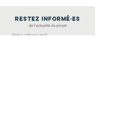
restez informé·E
S
de l'actualité du projet
Envoyez
nous Contacter
إتصل بنا
FSGT - 14 rue Scandicci
93508 Pantin Cedex
Nous envoyer un message ici
restez connecté·ES
تواصل معنا
Facebook
FSGT