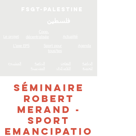
FSGT-Palestine
فلسطين
Coop.
Le projet
Actualité
décentralisée
L'axe EPS
Sport pour
Agenda
tous/tes
الرياضة
التعاون
الرياضة
المشروع
للجميع
اللامركزي
المدرسية
Séminaire
Robert
Merand -
Sport
Emancipatio