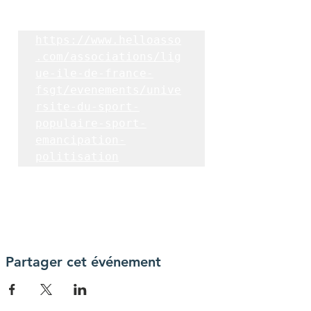
https://www.helloasso
.com/associations/lig
ue-ile-de-france-
fsgt/evenements/unive
rsite-du-sport-
populaire-sport-
emancipation-
politisation
Partager cet événement