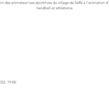
n des animateur⸱ices sportif⸱ves du village de Saffa à l'animation d'
handball et athlétisme
Les inscriptions sont closes
Voir autres événements
2022, 19:00