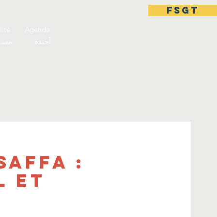
FSGT
lité
Agenda
أجندة
مست
Saffa :
l et