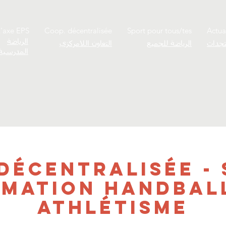
L'axe EPS
Coop. décentralisée
Sport pour tous/tes
Actua
الرياضة
جدات
الرياضة للجميع
التعاون اللامركزي
المدرسية
décentralisée - 
mation handbal
athlétisme