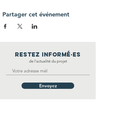
Partager cet événement
restez informé·E
S
de l'actualité du projet
Envoyez
nous Contacter
إتصل بنا
FSGT - 14 rue Scandicci
93508 Pantin Cedex