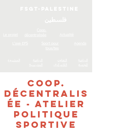
FSGT-Palestine
فلسطين
Coop.
Le projet
Actualité
décentralisée
L'axe EPS
Sport pour
Agenda
tous/tes
الرياضة
التعاون
الرياضة
المشروع
للجميع
اللامركزي
المدرسية
Coop.
décentralis
ée - Atelier
politique
sportive