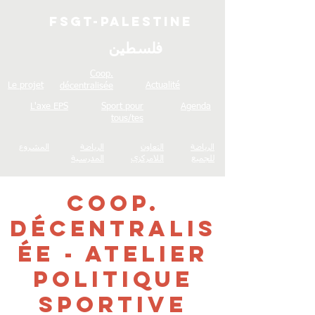
FSGT-Palestine
فلسطين
Coop.
Le projet
Actualité
décentralisée
L'axe EPS
Sport pour
Agenda
tous/tes
الرياضة
التعاون
الرياضة
المشروع
للجميع
اللامركزي
المدرسية
Coop.
décentralis
ée - Atelier
politique
sportive