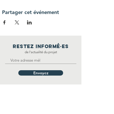
Partager cet événement
restez informé·E
S
de l'actualité du projet
Envoyez
nous Contacter
إتصل بنا
FSGT - 14 rue Scandicci
93508 Pantin Cedex