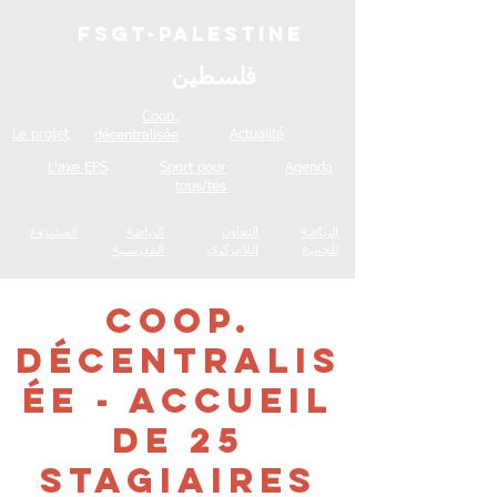
FSGT-Palestine
فلسطين
Coop.
Le projet
Actualité
décentralisée
L'axe EPS
Sport pour
Agenda
tous/tes
الرياضة
التعاون
الرياضة
المشروع
للجميع
اللامركزي
المدرسية
Coop.
décentralis
ée - Accueil
de 25
stagiaires