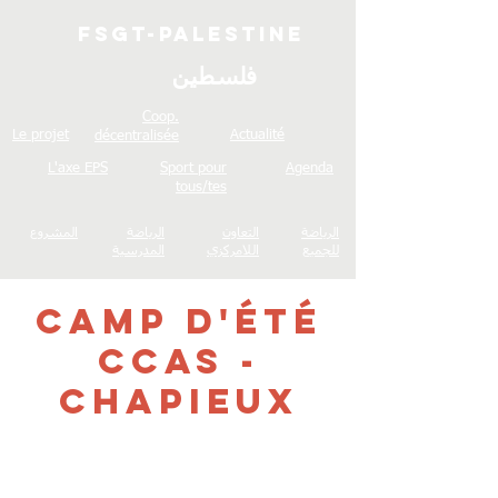
FSGT-Palestine
فلسطين
Coop.
Le projet
Actualité
décentralisée
L'axe EPS
Sport pour
Agenda
tous/tes
الرياضة
التعاون
الرياضة
المشروع
للجميع
اللامركزي
المدرسية
Camp d'été
CCAS -
Chapieux
Les inscriptions sont closes