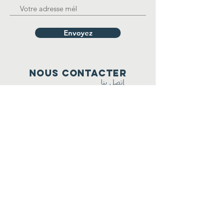
Envoyez
nous Contacter
إتصل بنا
FSGT - 14 rue Scandicci
93508 Pantin Cedex
Nous envoyer un message ici
restez connecté·ES
تواصل معنا
Facebook
FSGT
Palestine sport
populaire
Facebook
FSGT
officiel