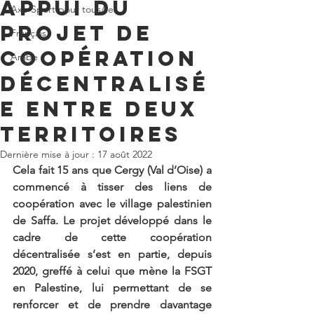
appui du
Axe Sport pour tous/tes
projet de
Français
coopération
Arabe
décentralisé
e entre deux
territoires
Dernière mise à jour :
17 août 2022
Cela fait 15 ans que Cergy (Val d’Oise) a 
commencé à tisser des liens de 
coopération avec le village palestinien 
de Saffa. Le projet développé dans le 
cadre de cette coopération 
décentralisée s’est en partie, depuis 
2020, greffé à celui que mène la FSGT 
en Palestine, lui permettant de se 
renforcer et de prendre davantage 